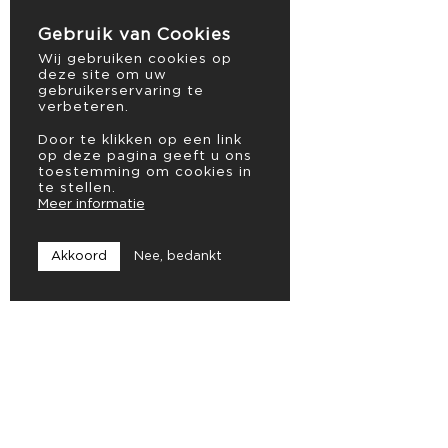
Gebruik van Cookies
Wij gebruiken cookies op
deze site om uw
gebruikerservaring te
verbeteren.
Door te klikken op een link
op deze pagina geeft u ons
toestemming om cookies in
te stellen.
Meer informatie
Akkoord
Nee, bedankt