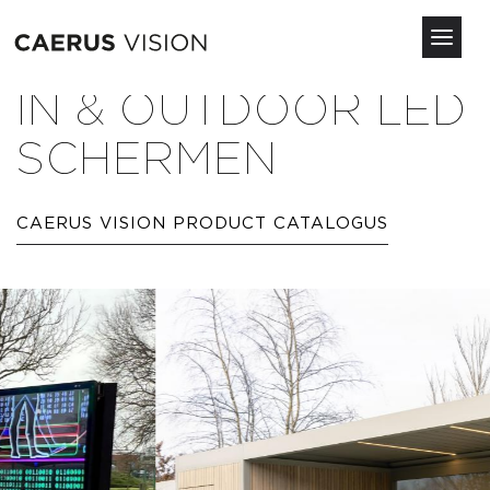
Toggl
navig
Overslaan
IN & OUTDOOR LED
en
naar
SCHERMEN
de
inhoud
gaan
CAERUS VISION PRODUCT CATALOGUS