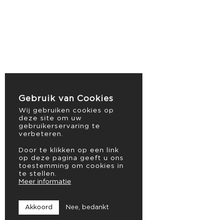
Gebruik van Cookies
Wij gebruiken cookies op
deze site om uw
gebruikerservaring te
verbeteren.
Door te klikken op een link
op deze pagina geeft u ons
toestemming om cookies in
te stellen.
Meer informatie
Akkoord
Nee, bedankt