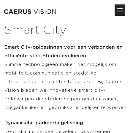
Toggl
navig
Overslaan
Smart City
en
naar
de
Smart City-oplossingen voor een verbonden en
inhoud
efficiënte stad Steden evolueren.
gaan
Slimme technologieën maken het mogelijk om
mobiliteit, communicatie en stedelijke
infrastructuur efficiënter te beheren. Bij Caerus
Vision bieden we innovatieve smart city-
oplossingen die steden helpen om duurzamer,
toegankelijker en gebruiksvriendelijker te worden.
Dynamische parkeerbegeleiding
Door slimme parkeerbegeleidingssystemen