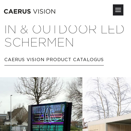
Toggl
navig
Overslaan
IN & OUTDOOR LED
en
naar
SCHERMEN
de
inhoud
gaan
CAERUS VISION PRODUCT CATALOGUS