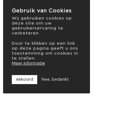
Gebruik van Cookies
Wij gebruiken cookies op
deze site om uw
gebruikerservaring te
verbeteren.
Door te klikken op een link
op deze pagina geeft u ons
toestemming om cookies in
te stellen.
Meer informatie
Akkoord
Nee, bedankt