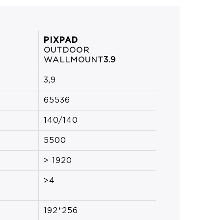
PIXPAD
OUTDOOR
L
WALLMOUNT
3.9
3,9
65536
140/140
5500
> 1920
>4
192*256