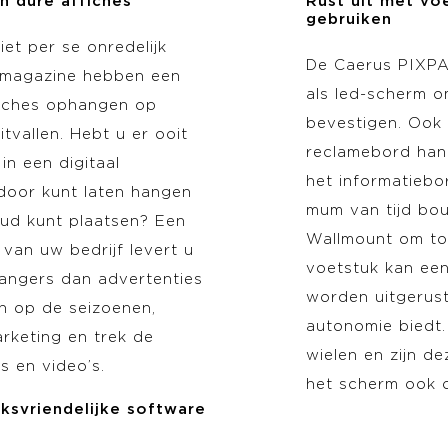
an dure affiches
Rust uit met vo
gebruiken
iet per se onredelijk
De Caerus PIXPA
n magazine hebben een
als led-scherm o
ffiches ophangen op
bevestigen. Ook a
tvallen. Hebt u er ooit
reclamebord han
in een digitaal
het informatiebo
 door kunt laten hangen
mum van tijd bo
ud kunt plaatsen? Een
Wallmount om to
 van uw bedrijf levert u
voetstuk kan ee
angers dan advertenties
worden uitgerust
in op de seizoenen,
autonomie biedt.
rketing en trek de
wielen en zijn d
s en video’s.
het scherm ook o
iksvriendelijke software