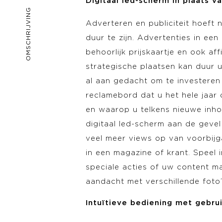
Digitaal led-scherm in plaats v
OMSCHRIJVING
Adverteren en publiciteit hoeft n
duur te zijn. Advertenties in ee
behoorlijk prijskaartje en ook a
strategische plaatsen kan duur ui
al aan gedacht om te investeren 
reclamebord dat u het hele jaar
en waarop u telkens nieuwe inho
digitaal led-scherm aan de gevel
veel meer views op van voorbijg
in een magazine of krant. Speel 
speciale acties of uw content ma
aandacht met verschillende foto’
Intuïtieve bediening met gebru