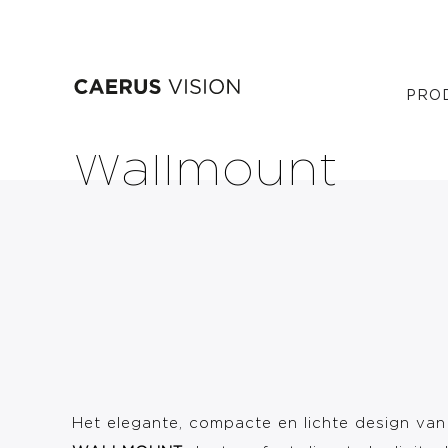
Overslaan
Pixpad Outdoo
PRO
en
naar
de
Wallmount
inhoud
gaan
Het elegante, compacte en lichte design va