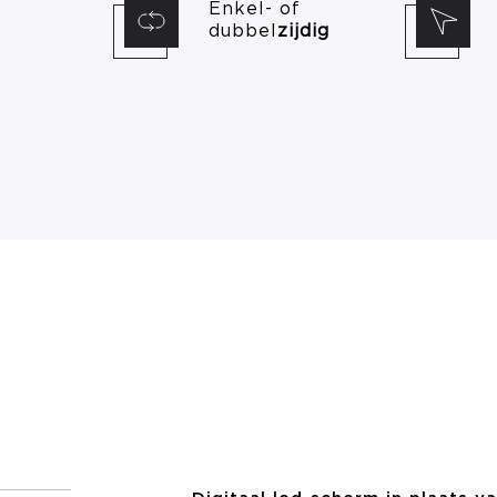
Enkel- of
dubbel
zijdig