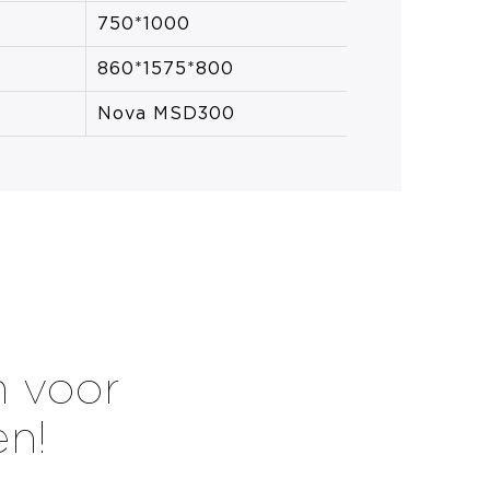
750*1000
860*1575*800
Nova MSD300
m voor
en!